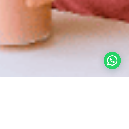
En Grupo Harmony, y desde nuestra división de
Nutrición Humana, acompañamos a nuestros clientes
en el desarrollo de alimentos, bebidas y suplementos
que respondan a las nuevas prioridades del
consumidor: prevenir, fortalecer y construir salud
desde lo cotidiano.